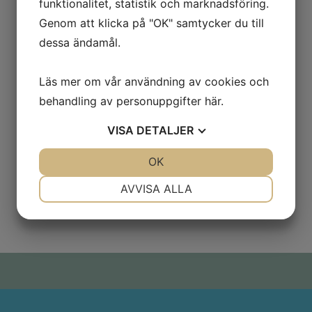
funktionalitet, statistik och marknadsföring.
Genom att klicka på "OK" samtycker du till
dessa ändamål.
Läs mer om vår användning av cookies och
behandling av personuppgifter
här
.
VISA
DETALJER
JA
NEJ
OK
JA
NEJ
NÖDVÄNDIG
INSTÄLLNINGAR
AVVISA ALLA
JA
NEJ
JA
NEJ
MARKNADSFÖRING
STATISTIK