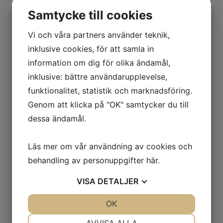
Samtycke till cookies
Faith in Nature Ekologiskt Intensiv balsam
Vi och våra partners använder teknik,
Det
Det
69,00
kr
39,00
kr
inklusive cookies, för att samla in
ursprungliga
nuvarande
Märke:
Faith in Nature
priset
priset
information om dig för olika ändamål,
var:
är:
inklusive: bättre användarupplevelse,
69,00kr.
39,00kr.
funktionalitet, statistik och marknadsföring.
Genom att klicka på "OK" samtycker du till
KAMPANJ
dessa ändamål.
Läs mer om vår användning av cookies och
behandling av personuppgifter
här
.
VISA
DETALJER
JA
NEJ
OK
JA
NEJ
NÖDVÄNDIG
INSTÄLLNINGAR
AVVISA ALLA