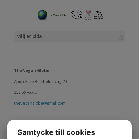
Välj en sida
The Vegan Globe
Apotekare Reinholds väg 20
352 55 Växjö
theveganglobe@gmail.com
Samtycke till cookies