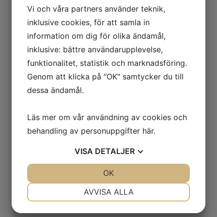
Vi och våra partners använder teknik,
VÅR VISION
inklusive cookies, för att samla in
The Vegan Globe erbjuder veganska skönhetsprodukter
information om dig för olika ändamål,
för hela familjen alla produkter är cruelty fria som
inklusive: bättre användarupplevelse,
säkerhetsställer all inga ingredientser eller färdig produkt
funktionalitet, statistik och marknadsföring.
är testade på djur i något led. Produkterna är veganska
som innebär att dom inte innehåller några animaliska
Genom att klicka på "OK" samtycker du till
ingredienser.
dessa ändamål.
The Vegan Globe erbjuder skönhet med ansvar som inte
är på bekostnad av varken djuren eller naturen.
Läs mer om vår användning av cookies och
behandling av personuppgifter
här
.
VISA
DETALJER
JA
NEJ
OK
JA
NEJ
NÖDVÄNDIG
INSTÄLLNINGAR
AVVISA ALLA
JA
NEJ
JA
NEJ