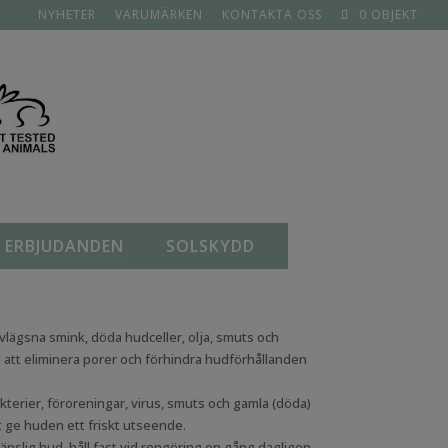
NYHETER
VARUMÄRKEN
KONTAKTA OSS
0 OBJEKT
ERBJUDANDEN
SOLSKYDD
lägsna smink, döda hudceller, olja, smuts och
ll att eliminera porer och förhindra hudförhållanden
kterier, föroreningar, virus, smuts och gamla (döda)
t ge huden ett friskt utseende.
änslig hud, håll fast vid rengöring en gång dagligen