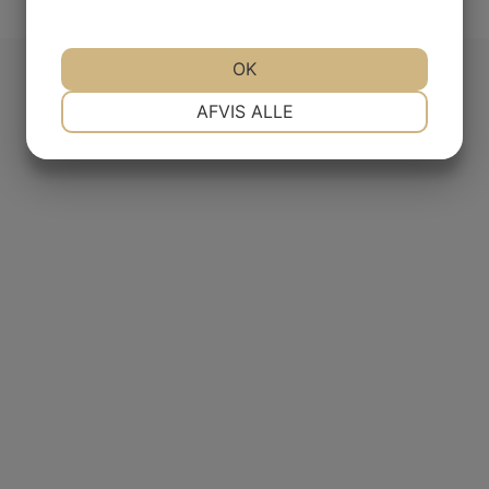
OK
NØDVENDIGE
PRÆFERENCER
AFVIS ALLE
MARKETING
STATISTIK