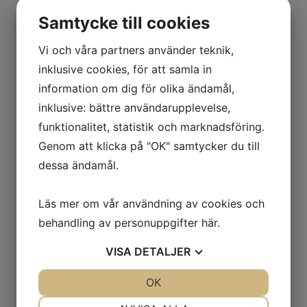
Samtycke till cookies
Vi och våra partners använder teknik,
inklusive cookies, för att samla in
information om dig för olika ändamål,
Models Own Vintage Rose Eyeshadow Palette
inklusive: bättre användarupplevelse,
Det
Det
190,00
kr
79,00
kr
ursprungliga
nuvarande
funktionalitet, statistik och marknadsföring.
Märke:
Models Own
priset
priset
Genom att klicka på "OK" samtycker du till
var:
är:
dessa ändamål.
190,00kr.
79,00kr.
KAMPANJVAROR
Läs mer om vår användning av cookies och
behandling av personuppgifter
här
.
INFORMATION
VISA
DETALJER
Startsidan
Varumärken
JA
NEJ
OK
JA
NEJ
Köpvillkor
NÖDVÄNDIG
INSTÄLLNINGAR