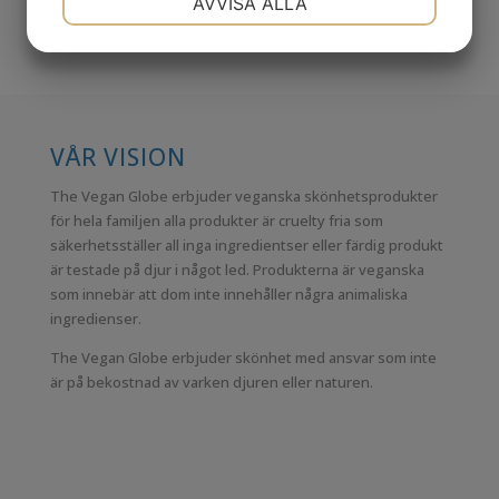
AVVISA ALLA
Kontakta oss vid kundfrågor
JA
NEJ
JA
NEJ
MARKNADSFÖRING
STATISTIK
VÅR VISION
The Vegan Globe erbjuder veganska skönhetsprodukter
för hela familjen alla produkter är cruelty fria som
säkerhetsställer all inga ingredientser eller färdig produkt
är testade på djur i något led. Produkterna är veganska
som innebär att dom inte innehåller några animaliska
ingredienser.
The Vegan Globe erbjuder skönhet med ansvar som inte
är på bekostnad av varken djuren eller naturen.