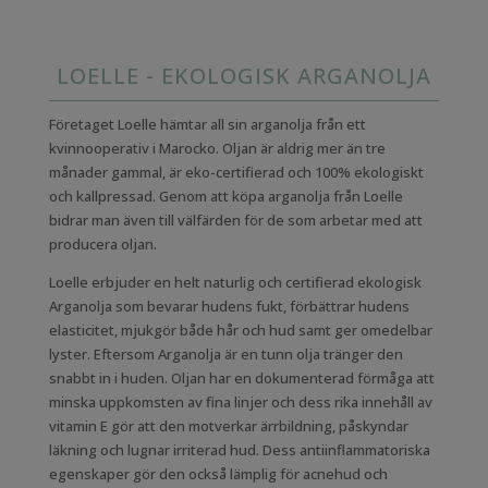
LOELLE - EKOLOGISK ARGANOLJA
Företaget Loelle hämtar all sin arganolja från ett
kvinnooperativ i Marocko. Oljan är aldrig mer än tre
månader gammal, är eko-certifierad och 100% ekologiskt
och kallpressad. Genom att köpa arganolja från Loelle
bidrar man även till välfärden för de som arbetar med att
producera oljan.
Loelle erbjuder en helt naturlig och certifierad ekologisk
Arganolja som bevarar hudens fukt, förbättrar hudens
elasticitet, mjukgör både hår och hud samt ger omedelbar
lyster. Eftersom Arganolja är en tunn olja tränger den
snabbt in i huden. Oljan har en dokumenterad förmåga att
minska uppkomsten av fina linjer och dess rika innehåll av
vitamin E gör att den motverkar ärrbildning, påskyndar
läkning och lugnar irriterad hud. Dess antiinflammatoriska
egenskaper gör den också lämplig för acnehud och