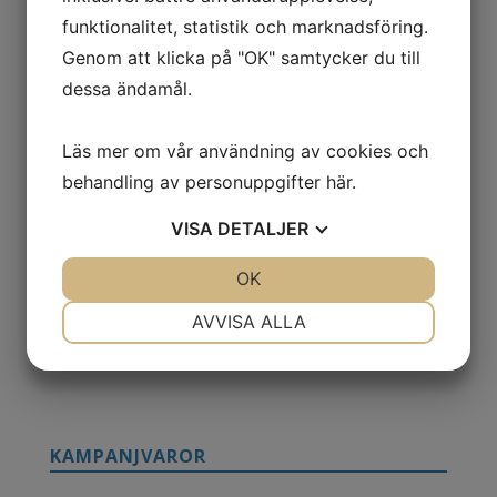
funktionalitet, statistik och marknadsföring.
Genom att klicka på "OK" samtycker du till
Loelle Ekologisk 100% Arganolja 30ml
dessa ändamål.
Det
Det
106,00
kr
69,00
kr
ursprungliga
nuvarande
Läs mer om vår användning av cookies och
Märke:
Loelle
priset
priset
behandling av personuppgifter
här
.
var:
är:
106,00kr.
69,00kr.
VISA
DETALJER
JA
NEJ
OK
JA
NEJ
NÖDVÄNDIG
INSTÄLLNINGAR
AVVISA ALLA
JA
NEJ
JA
NEJ
MARKNADSFÖRING
STATISTIK
KAMPANJVAROR