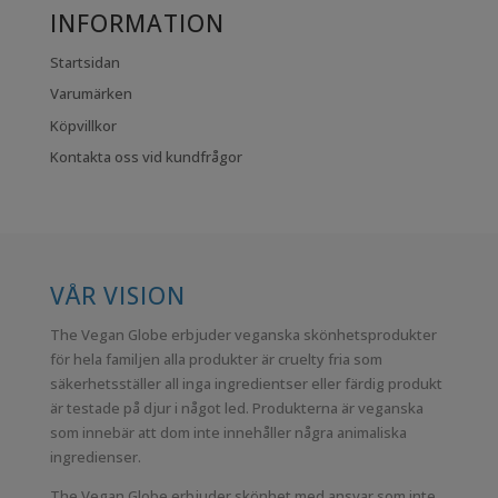
INFORMATION
Startsidan
Varumärken
Köpvillkor
Kontakta oss vid kundfrågor
VÅR VISION
The Vegan Globe erbjuder veganska skönhetsprodukter
för hela familjen alla produkter är cruelty fria som
säkerhetsställer all inga ingredientser eller färdig produkt
är testade på djur i något led. Produkterna är veganska
som innebär att dom inte innehåller några animaliska
ingredienser.
The Vegan Globe erbjuder skönhet med ansvar som inte