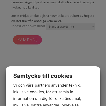
psoriasis. Arganoljan har en mild doft vilket är ett bevis på
mycket hög kvalitet.
Loelle erbjuder ekologiska kosmetikaprodukter av högsta
kvalitet fria från onödiga kemikalier.
Endast ett sökresultat
KAMPANJ
Samtycke till cookies
Vi och våra partners använder teknik,
inklusive cookies, för att samla in
information om dig för olika ändamål,
inklusive: bättre användarupplevelse,