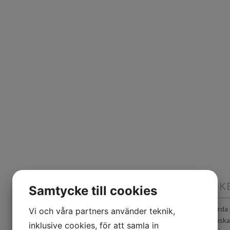
NATURLIG SKÖNHET UTAN KE
Samtycke till cookies
Eco Laboratorie är ett skönhetsmärke som erbjuder prisvärda 
Vi och våra partners använder teknik,
kvalité, innehåller inga parabener, silikoner, SLS, petrokemis
inklusive cookies, för att samla in