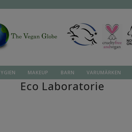
YGIEN
MAKEUP
BARN
VARUMÄRKEN
Hem
/ Produkter märkta ”Eco Laboratorie”
Eco Laboratorie