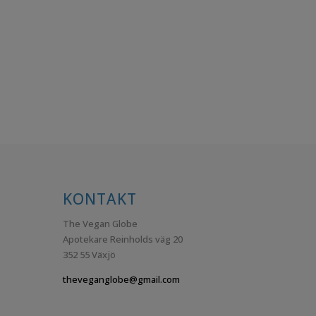
är:
00kr.
79,00kr.
KONTAKT
The Vegan Globe
Apotekare Reinholds väg 20
352 55 Växjö
theveganglobe@gmail.com