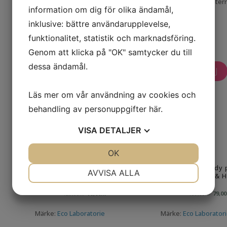
tillsatser. De organiska ingredienserna är certifierade av inte
information om dig för olika ändamål,
(ECOCERT, BDIH, Cosmebio).
inklusive: bättre användarupplevelse,
Självklart är produkterna helt fria från djurtester.
funktionalitet, statistik och marknadsföring.
Visar alla 2 resultat
Genom att klicka på "OK" samtycker du till
dessa ändamål.
KAMPANJ
KAMPANJ
Läs mer om vår användning av cookies och
behandling av personuppgifter
här
.
VISA
DETALJER
JA
NEJ
OK
JA
NEJ
Eco Laboratorie Ekologisk
Ekologisk body 
NÖDVÄNDIG
INSTÄLLNINGAR
AVVISA ALLA
Body Butter Macadamiaolja
Macadamiaolja & H
JA
NEJ
JA
NEJ
Det
Det
Det
129,00
kr
79,00
kr
189,00
kr
79,00
ursprungliga
nuvarande
ursp
MARKNADSFÖRING
STATISTIK
Märke:
Eco Laboratorie
Märke:
Eco Laborator
priset
priset
pris