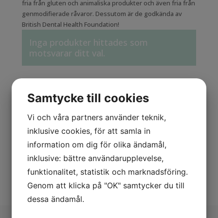
fria från gluten och animaliska produkter och även fria från
genmodifierade råvaror. Dessutom är de godkända av
British Dental Health Foundation!
Inga produkter hittades som
motsvarar ditt val.
KAMPANJVAROR
Samtycke till cookies
INFORMATION
Vi och våra partners använder teknik,
Startsidan
inklusive cookies, för att samla in
Varumärken
information om dig för olika ändamål,
Köpvillkor
inklusive: bättre användarupplevelse,
funktionalitet, statistik och marknadsföring.
Kontakta oss vid kundfrågor
Genom att klicka på "OK" samtycker du till
dessa ändamål.