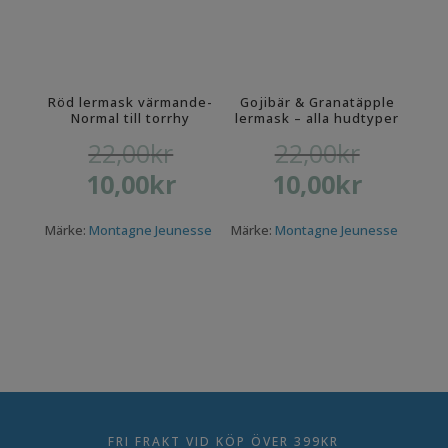
Röd lermask värmande-
Gojibär & Granatäpple
Normal till torrhy
lermask – alla hudtyper
22,00
kr
22,00
kr
Det
Det
10,00
kr
10,00
kr
ursprungliga
ursprungliga
Det
Det
priset
priset
nuvarande
nuvarande
var:
var:
Märke:
Montagne Jeunesse
Märke:
Montagne Jeunesse
priset
priset
22,00kr.
22,00kr.
är:
är:
10,00kr.
10,00kr.
FRI FRAKT VID KÖP ÖVER 399KR