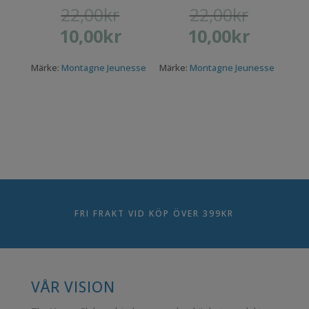
22,00
kr
22,00
kr
Det
Det
10,00
kr
10,00
kr
ursprungliga
ursprungliga
Det
Det
priset
priset
nuvarande
nuvarande
var:
var:
Märke:
Montagne Jeunesse
Märke:
Montagne Jeunesse
priset
priset
22,00kr.
22,00kr.
är:
är:
10,00kr.
10,00kr.
FRI FRAKT VID KÖP ÖVER 399KR
VÅR VISION