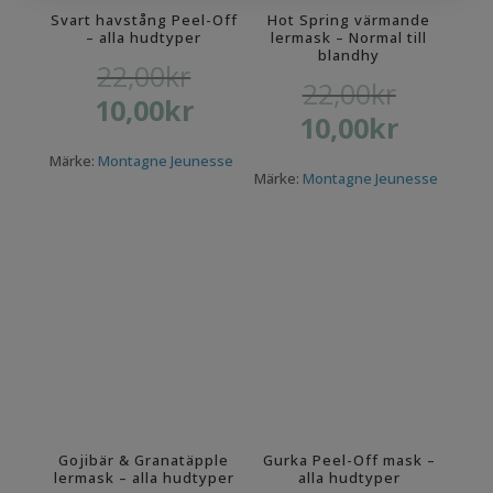
Svart havstång Peel-Off
Hot Spring värmande
– alla hudtyper
lermask – Normal till
blandhy
22,00
kr
Det
22,00
kr
Det
10,00
kr
ursprungliga
Det
10,00
kr
ursprungliga
Det
priset
nuvarande
priset
nuvarande
var:
Märke:
Montagne Jeunesse
priset
var:
Märke:
Montagne Jeunesse
priset
22,00kr.
är:
22,00kr.
är:
10,00kr.
10,00kr.
Gojibär & Granatäpple
Gurka Peel-Off mask –
lermask – alla hudtyper
alla hudtyper