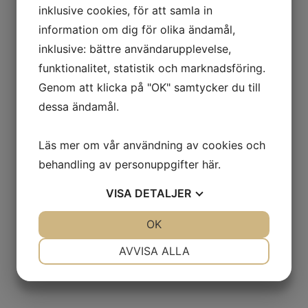
inklusive cookies, för att samla in
information om dig för olika ändamål,
Märke:
MacUrth
inklusive: bättre användarupplevelse,
funktionalitet, statistik och marknadsföring.
Genom att klicka på "OK" samtycker du till
dessa ändamål.
Läs mer om vår användning av cookies och
LIKNANDE PRODUKTER
behandling av personuppgifter
här
.
VISA
DETALJER
JA
NEJ
OK
JA
NEJ
NÖDVÄNDIG
INSTÄLLNINGAR
AVVISA ALLA
JA
NEJ
JA
NEJ
MARKNADSFÖRING
STATISTIK