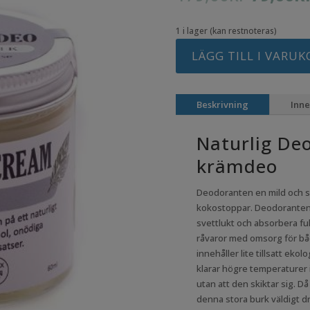
urspru
priset
1 i lager (kan restnoteras)
var:
179,00
LÄGG TILL I VARU
Beskrivning
Inne
Naturlig Deo
krämdeo
Deodoranten en mild och 
kokostoppar. Deodoranten a
svettlukt och absorbera fukt
råvaror med omsorg för bå
innehåller lite tillsatt ek
klarar högre temperaturer 
utan att den skiktar sig. 
denna stora burk väldigt dr