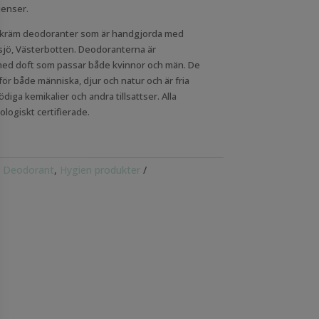
ienser.
a kräm deodoranter som är handgjorda med
rsjö, Västerbotten. Deodoranterna är
ed doft som passar både kvinnor och män. De
ör både människa, djur och natur och är fria
diga kemikalier och andra tillsattser. Alla
logiskt certifierade.
:
Deodorant
,
Hygien produkter