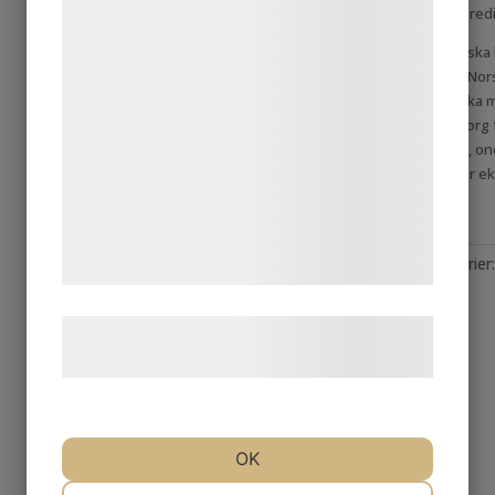
få och noga utvalda ingred
formål, herunder: Tilpasning af annoncering,
bedre brugeroplevelse, funktionalitet,
Naturlig Deo är ekologisk
omsorg och tillverkas i No
statistik og marketing. Disse oplysninger
ekologiska och veganska m
kan blive delt med annoncerings- og
är tillverkade med omsorg f
analysepartnere, som kan kombinere dem
från aluminium, alkohol, onö
växtbaserade råvaror är eko
med data, du tidligere har givet dem eller
de har indsamlet gennem din brug af deres
tjenester. Ved at klikke på 'OK' giver du
Artikelnr:
ND60K
Kategorier
samtykke til disse formål.
Märke:
Naturlig Deo
Læs mere om vores brug af cookies og
behandling af persondata
her
.
Märke:
Naturlig Deo
OK
NØDVENDIGE
PRÆFERENCER