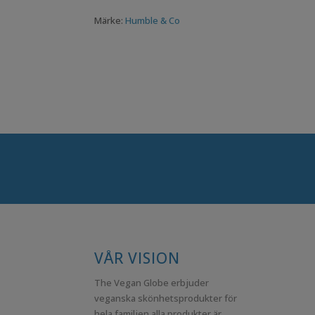
ursprungliga
nuvarande
Märke:
Humble & Co
priset
priset
var:
är:
39,00kr.
29,00kr.
VÅR VISION
The Vegan Globe erbjuder
veganska skönhetsprodukter för
hela familjen alla produkter är