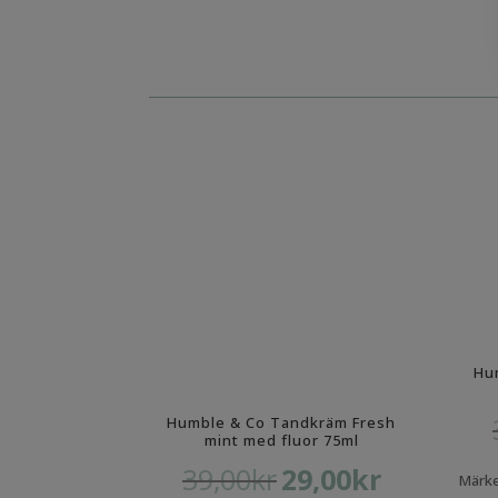
Hu
Humble & Co Tandkräm Fresh
mint med fluor 75ml
39,00
kr
29,00
kr
Det
Det
Märk