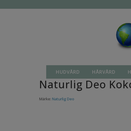
Hem
/
Hygien produkter
/
Deodorant
/ Naturlig Deo
HUDVÅRD
HÅRVÅRD
H
Naturlig Deo Kok
Märke:
Naturlig Deo