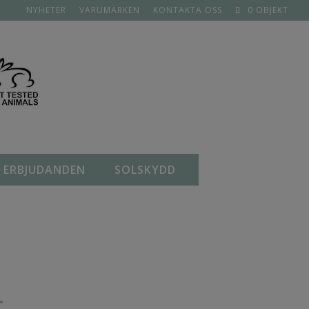
NYHETER
VARUMÄRKEN
KONTAKTA OSS
0 OBJEKT
ERBJUDANDEN
SOLSKYDD
Det
r