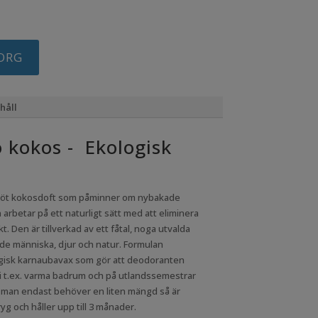
ngliga
nuvarande
priset
är:
kr.
79,00kr.
KORG
håll
 kokos - Ekologisk
söt kokosdoft som påminner om nybakade
rbetar på ett naturligt sätt med att eliminera
. Den är tillverkad av ett fåtal, noga utvalda
de människa, djur och natur. Formulan
ologisk karnaubavax som gör att deodoranten
i t.ex. varma badrum och på utlandssemestrar
Då man endast behöver en liten mängd så är
yg och håller upp till 3 månader.