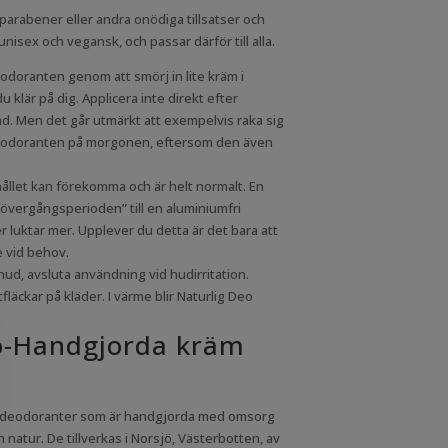
, parabener eller andra onödiga tillsatser och
unisex och vegansk, och passar därför till alla.
odoranten genom att smörj in lite kräm i
u klär på dig. Applicera inte direkt efter
d. Men det går utmärkt att exempelvis raka sig
deodoranten på morgonen, eftersom den även
hållet kan förekomma och är helt normalt. En
”övergångsperioden” till en aluminiumfri
 luktar mer. Upplever du detta är det bara att
 vid behov.
ud, avsluta användning vid hudirritation.
läckar på kläder. I värme blir Naturlig Deo
o-Handgjorda kräm
r
a deodoranter som är handgjorda med omsorg
 natur. De tillverkas i Norsjö, Västerbotten, av