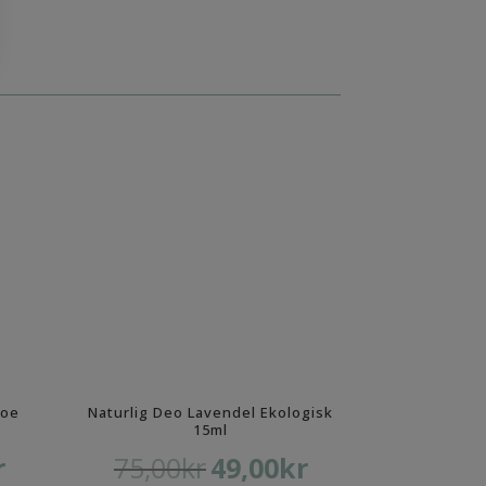
loe
Naturlig Deo Lavendel Ekologisk
15ml
r
75,00
kr
49,00
kr
Det
Det
Det