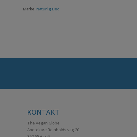
nuvarande
ursprungliga
nuvarande
Märke:
Naturlig Deo
priset
priset
priset
är:
var:
är:
39,00kr.
75,00kr.
49,00kr.
KONTAKT
The Vegan Globe
Apotekare Reinholds väg 20
352 55 Växjö