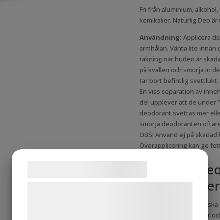
Fri från aluminium, alkohol
kemikalier. Naturlig Deo är 
Användning:
Applicera de
armhålan. Vänta lite innan d
rakning när huden är skada
på kvällen och smörja in 
tar bort befintlig svettlukt.
En viss separation av inne
del upplever att de under 
deodorant svettas mer eller
smörja deodoranten oftare
OBS! Använd ej på skadad h
Överapplicering kan ge fettf
lösare i konsistensen.
Naturlig De
Samtykke til cookies
deodorante
Vi og vores samarbejdspartnere bruger
teknologier, herunder cookies, til at
Naturlig Deo är ekologisk
för både människa, djur och
indsamle oplysninger om dig til forskellige