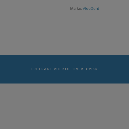
ursprungliga
var:
är:
Märke:
AloeDent
priset
32,00kr.
15,00kr.
var:
69,00kr.
FRI FRAKT VID KÖP ÖVER 399KR