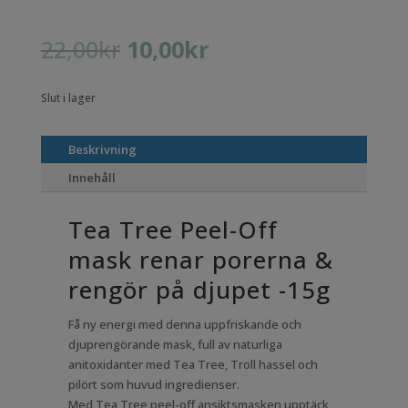
Det
Det
22,00
kr
10,00
kr
ursprungliga
nuvarande
priset
priset
Slut i lager
var:
är:
22,00kr.
10,00kr.
Beskrivning
Innehåll
Tea Tree Peel-Off
mask renar porerna &
rengör på djupet -15g
Få ny energi med denna uppfriskande och
djuprengörande mask, full av naturliga
anitoxidanter med Tea Tree, Troll hassel och
pilört som huvud ingredienser.
Med Tea Tree peel-off ansiktsmasken upptäck